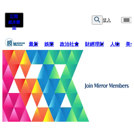
訂閱
登入
紙本雜
誌
最新
娛樂
政治社會
財經理財
人物
美