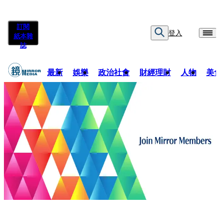
訂閱
登入
紙本雜
誌
最新
娛樂
政治社會
財經理財
人物
美