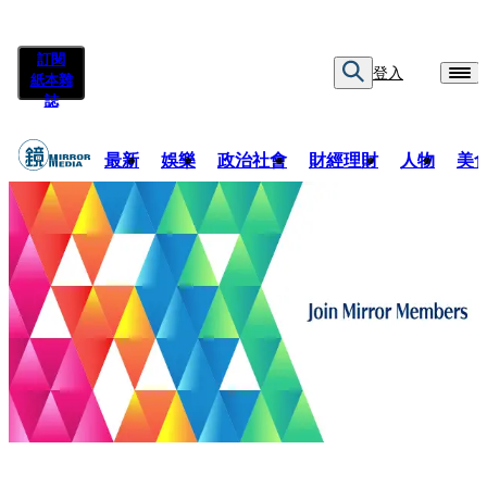
訂閱
登入
紙本雜
誌
最新
娛樂
政治社會
財經理財
人物
美