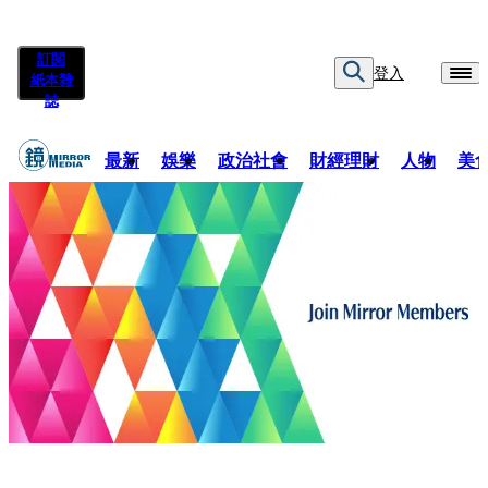
訂閱
登入
紙本雜
誌
最新
娛樂
政治社會
財經理財
人物
美