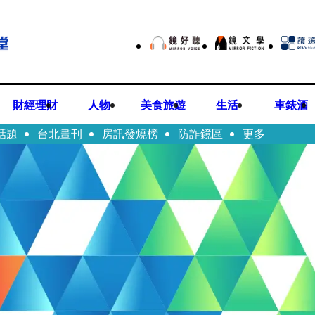
財經理財
人物
美食旅遊
生活
車錶酒
話題
台北畫刊
房訊發燒榜
防詐鏡區
更多