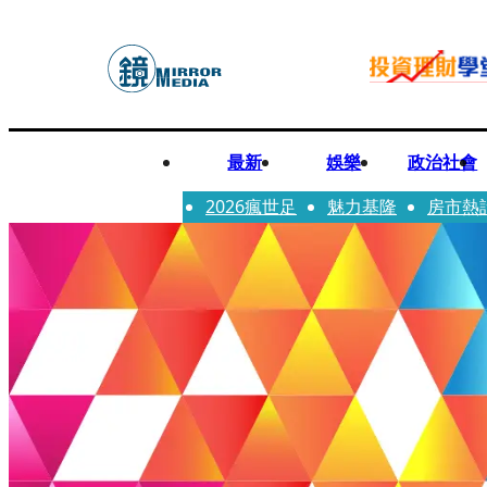
最新
娛樂
政治社會
2026瘋世足
魅力基隆
房市熱