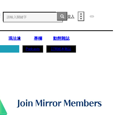
登入
瑪法達
專欄
動態雜誌
訂閱紙本雜誌
Podcasts