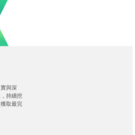
真實與深
性，持續挖
眾獲取最完