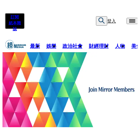
訂閱
登入
紙本雜
誌
最新
娛樂
政治社會
財經理財
人物
美