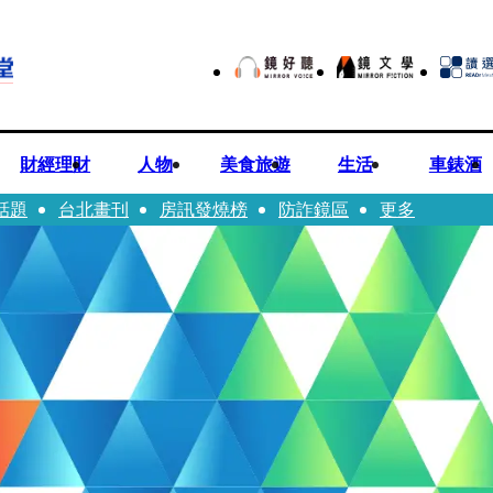
財經理財
人物
美食旅遊
生活
車錶酒
話題
台北畫刊
房訊發燒榜
防詐鏡區
更多