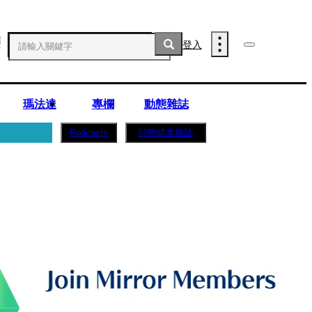
登入
瑪法達
專欄
動態雜誌
訂閱紙本雜誌
Podcasts