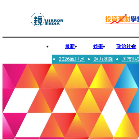
最新
娛樂
政治社會
2026瘋世足
魅力基隆
房市熱