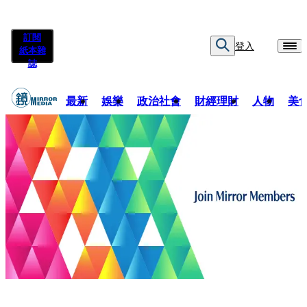
訂閱
登入
紙本雜
誌
最新
娛樂
政治社會
財經理財
人物
美