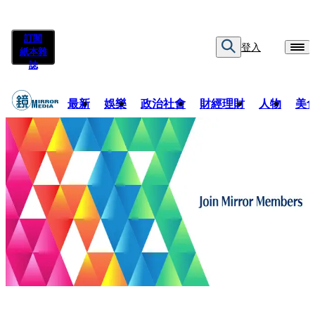
訂閱
登入
紙本雜
誌
最新
娛樂
政治社會
財經理財
人物
美