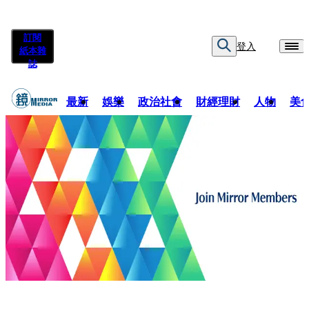
訂閱
登入
紙本雜
誌
最新
娛樂
政治社會
財經理財
人物
美