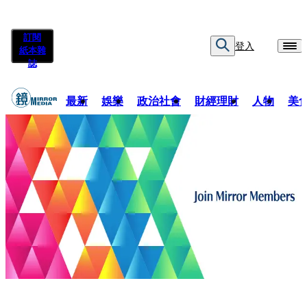
訂閱
登入
紙本雜
誌
最新
娛樂
政治社會
財經理財
人物
美