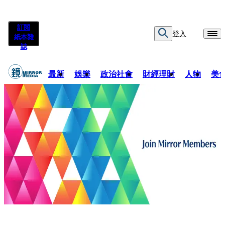
訂閱
登入
紙本雜
誌
最新
娛樂
政治社會
財經理財
人物
美