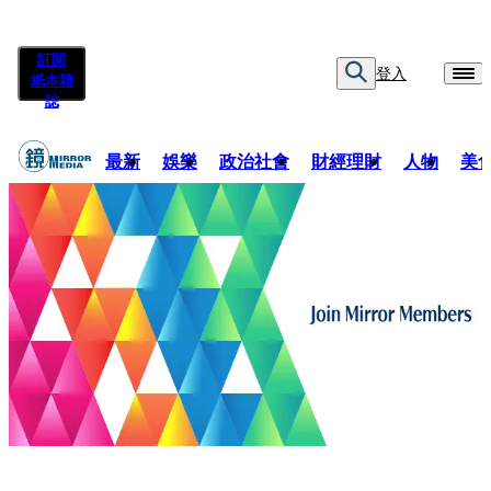
訂閱
登入
紙本雜
誌
最新
娛樂
政治社會
財經理財
人物
美