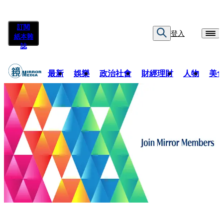
訂閱
登入
紙本雜
誌
最新
娛樂
政治社會
財經理財
人物
美