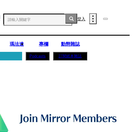
登入
瑪法達
專欄
動態雜誌
訂閱紙本雜誌
Podcasts