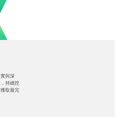
真實與深
性，持續挖
眾獲取最完