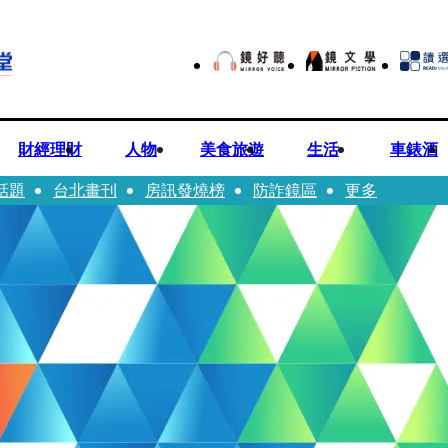
財經理財
人物
美食旅遊
生活
車錶酒
話題
台北畫刊
房訊發燒榜
防詐鏡區
更多