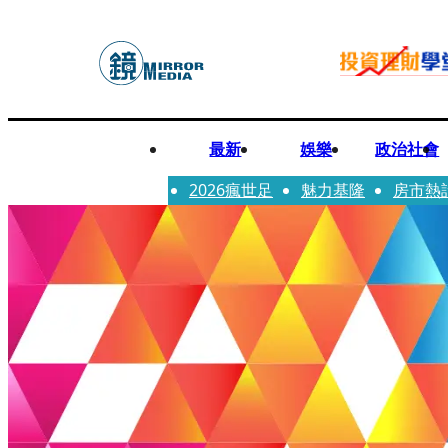
最新
娛樂
政治社會
2026瘋世足
魅力基隆
房市熱