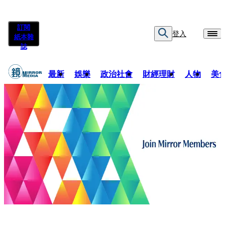
訂閱
登入
紙本雜
誌
最新
娛樂
政治社會
財經理財
人物
美