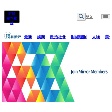
訂閱
登入
紙本雜
誌
最新
娛樂
政治社會
財經理財
人物
美