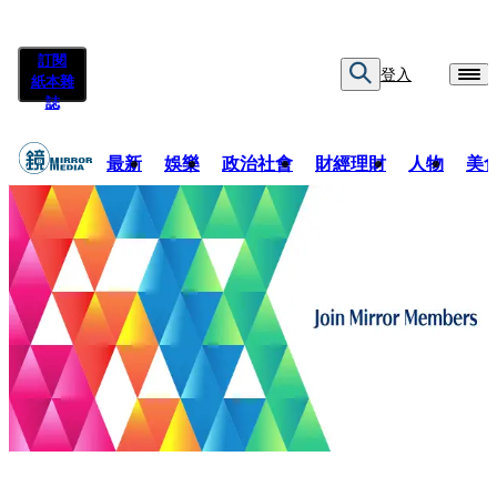
訂閱
登入
紙本雜
誌
最新
娛樂
政治社會
財經理財
人物
美