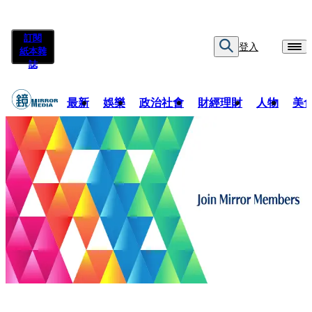
訂閱
登入
紙本雜
誌
最新
娛樂
政治社會
財經理財
人物
美