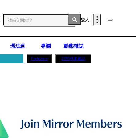
登入
瑪法達
專欄
動態雜誌
訂閱紙本雜誌
Podcasts