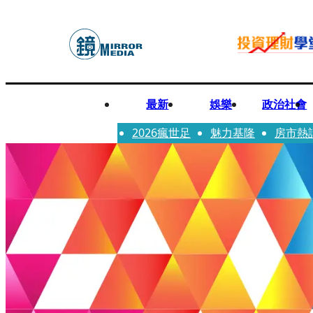
最新
娛樂
政治社會
2026瘋世足
魅力基隆
房市熱