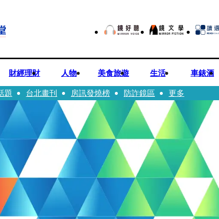
財經理財
人物
美食旅遊
生活
車錶酒
話題
台北畫刊
房訊發燒榜
防詐鏡區
更多