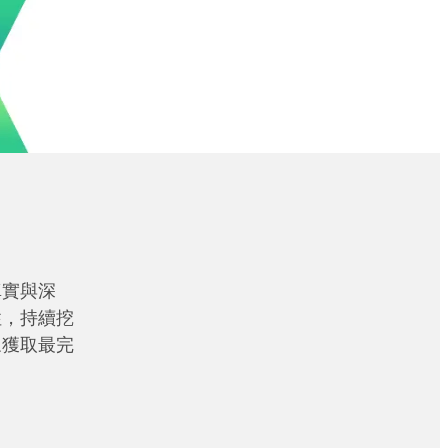
真實與深
性，持續挖
眾獲取最完