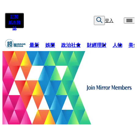
訂閱
登入
紙本雜
誌
最新
娛樂
政治社會
財經理財
人物
美