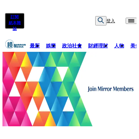
訂閱
登入
紙本雜
誌
最新
娛樂
政治社會
財經理財
人物
美