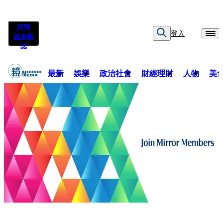
訂閱
登入
紙本雜
誌
最新
娛樂
政治社會
財經理財
人物
美