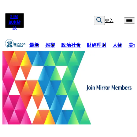
訂閱
登入
紙本雜
誌
最新
娛樂
政治社會
財經理財
人物
美