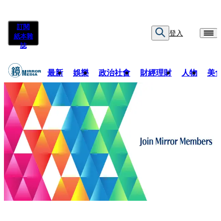
訂閱
登入
紙本雜
誌
最新
娛樂
政治社會
財經理財
人物
美