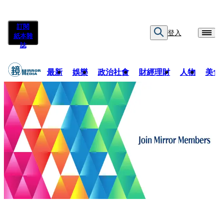
訂閱
登入
紙本雜
誌
最新
娛樂
政治社會
財經理財
人物
美