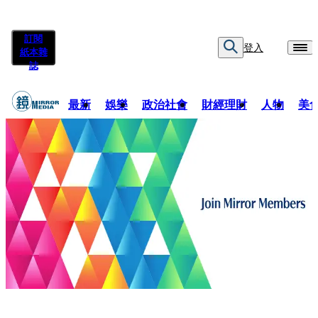
訂閱
登入
紙本雜
誌
最新
娛樂
政治社會
財經理財
人物
美