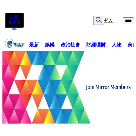
訂閱
登入
紙本雜
誌
最新
娛樂
政治社會
財經理財
人物
美