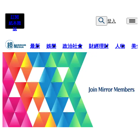
訂閱
登入
紙本雜
誌
最新
娛樂
政治社會
財經理財
人物
美