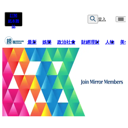
訂閱
登入
紙本雜
誌
最新
娛樂
政治社會
財經理財
人物
美