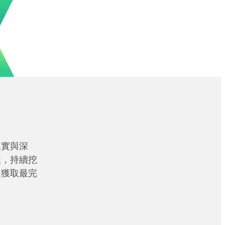
真實與深
性，持續挖
眾獲取最完