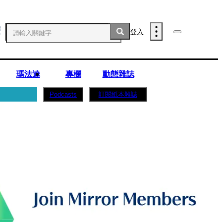
登入
瑪法達
專欄
動態雜誌
訂閱紙本雜誌
Podcasts