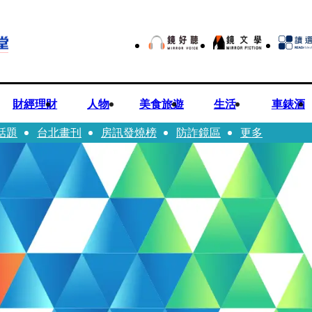
財經理財
人物
美食旅遊
生活
車錶酒
話題
台北畫刊
房訊發燒榜
防詐鏡區
更多