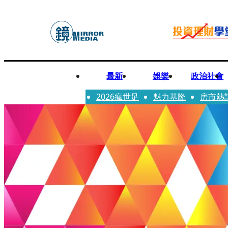
最新
娛樂
政治社會
2026瘋世足
魅力基隆
房市熱