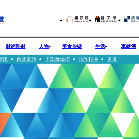
財經理財
人物
美食旅遊
生活
車錶酒
話題
台北畫刊
房訊發燒榜
防詐鏡區
更多