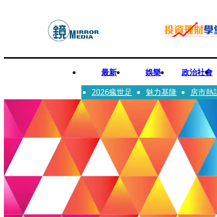
最新
娛樂
政治社會
2026瘋世足
魅力基隆
房市熱