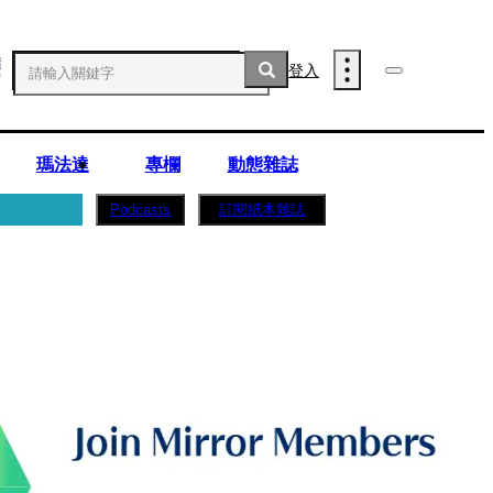
登入
瑪法達
專欄
動態雜誌
訂閱紙本雜誌
Podcasts