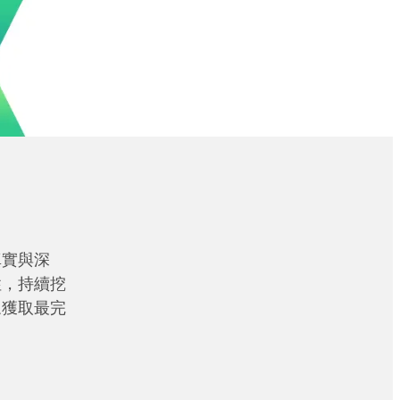
真實與深
性，持續挖
眾獲取最完