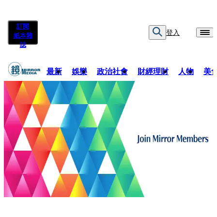
訂閱
登入
紙本雜
誌
最新
娛樂
政治社會
財經理財
人物
美