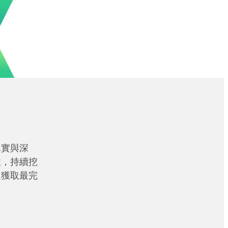
真實與深
性，持續挖
眾獲取最完