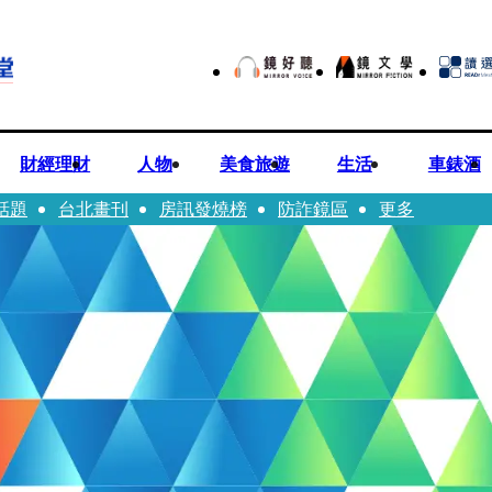
財經理財
人物
美食旅遊
生活
車錶酒
話題
台北畫刊
房訊發燒榜
防詐鏡區
更多