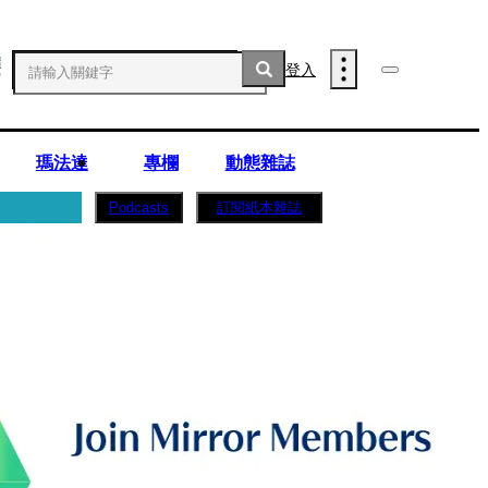
登入
瑪法達
專欄
動態雜誌
訂閱紙本雜誌
Podcasts