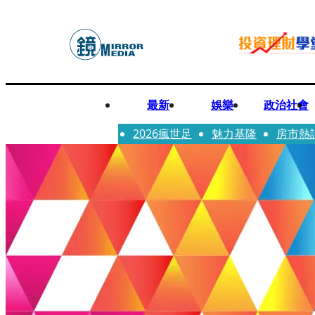
最新
娛樂
政治社會
2026瘋世足
魅力基隆
房市熱