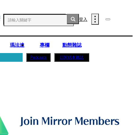
登入
瑪法達
專欄
動態雜誌
訂閱紙本雜誌
Podcasts