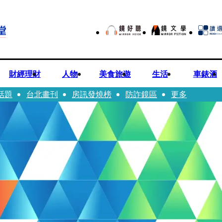
財經理財
人物
美食旅遊
生活
車錶酒
話題
台北畫刊
房訊發燒榜
防詐鏡區
更多