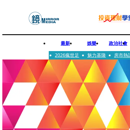
最新
娛樂
政治社會
2026瘋世足
魅力基隆
房市熱