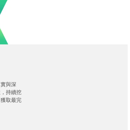
真實與深
性，持續挖
眾獲取最完