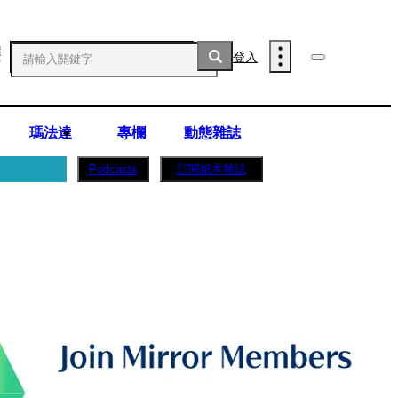
登入
瑪法達
專欄
動態雜誌
訂閱紙本雜誌
Podcasts