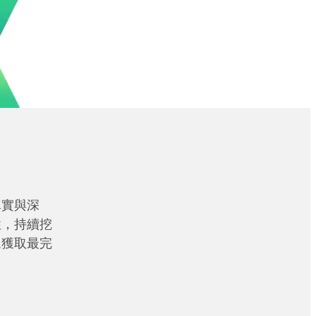
真實與深
性，持續挖
眾獲取最完