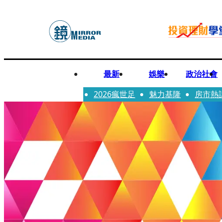
最新
娛樂
政治社會
2026瘋世足
魅力基隆
房市熱