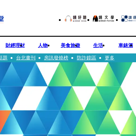
財經理財
人物
美食旅遊
生活
車錶酒
話題
台北畫刊
房訊發燒榜
防詐鏡區
更多