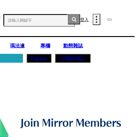
登入
瑪法達
專欄
動態雜誌
訂閱紙本雜誌
Podcasts