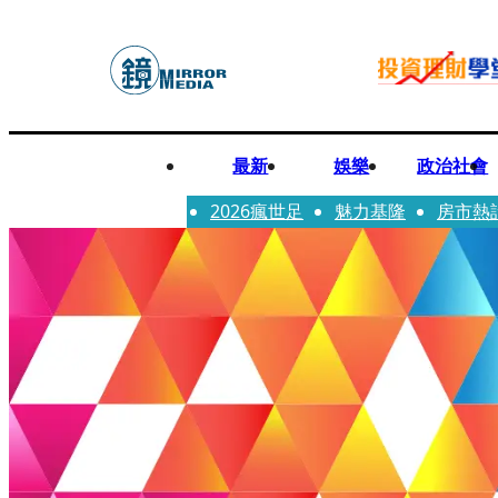
最新
娛樂
政治社會
2026瘋世足
魅力基隆
房市熱