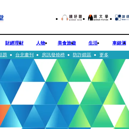
財經理財
人物
美食旅遊
生活
車錶酒
話題
台北畫刊
房訊發燒榜
防詐鏡區
更多