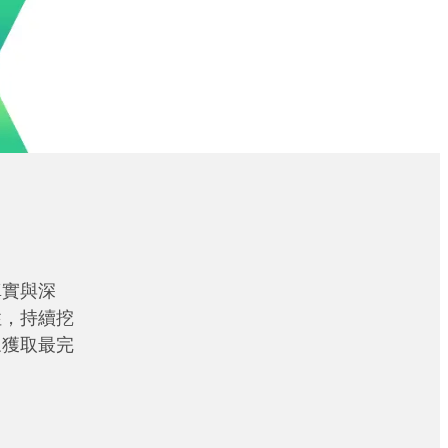
真實與深
性，持續挖
眾獲取最完