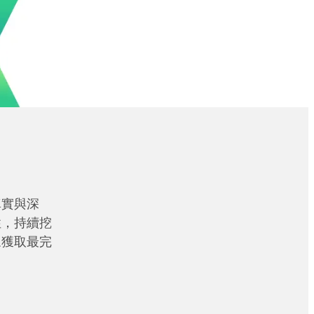
真實與深
性，持續挖
眾獲取最完