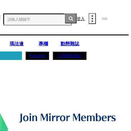
登入
瑪法達
專欄
動態雜誌
訂閱紙本雜誌
Podcasts