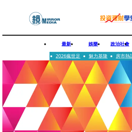
最新
娛樂
政治社會
2026瘋世足
魅力基隆
房市熱