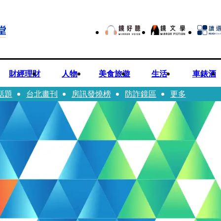
財經理財
人物
美食旅遊
生活
車錶酒
話題
台北畫刊
房訊發燒榜
防詐鏡區
更多