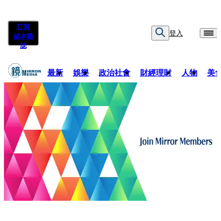
訂閱
登入
紙本雜
誌
最新
娛樂
政治社會
財經理財
人物
美