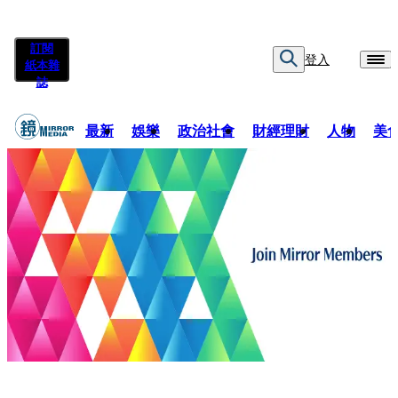
訂閱
登入
紙本雜
誌
最新
娛樂
政治社會
財經理財
人物
美