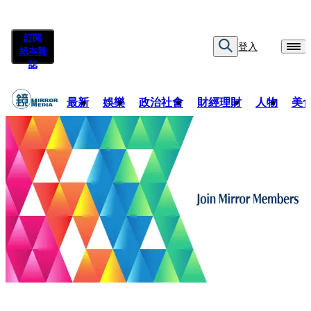
訂閱
登入
紙本雜
誌
最新
娛樂
政治社會
財經理財
人物
美