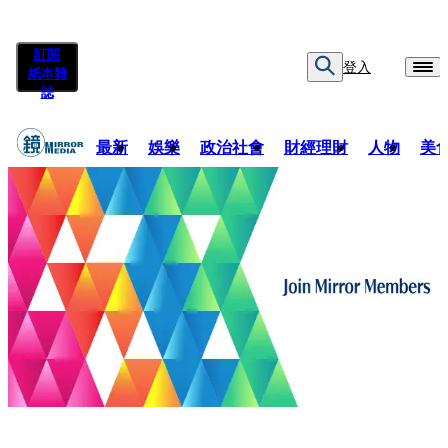
訂閱
登入
紙本雜
誌
最新
娛樂
政治社會
財經理財
人物
美