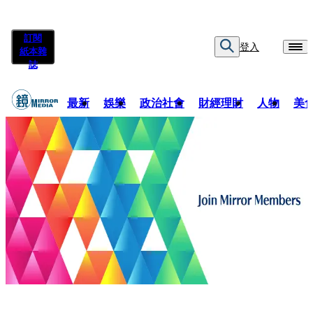
訂閱
登入
紙本雜
誌
最新
娛樂
政治社會
財經理財
人物
美