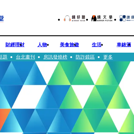
財經理財
人物
美食旅遊
生活
車錶酒
話題
台北畫刊
房訊發燒榜
防詐鏡區
更多