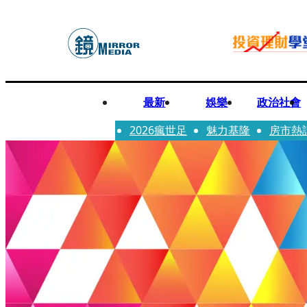
最新
娛樂
政治社會
2026瘋世足
魅力基隆
房市熱