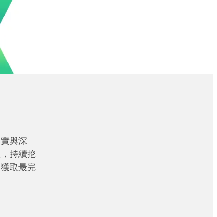
真實與深
性，持續挖
眾獲取最完