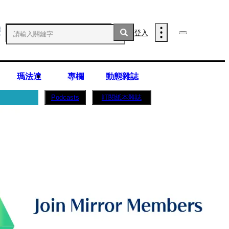
登入
瑪法達
專欄
動態雜誌
訂閱紙本雜誌
Podcasts