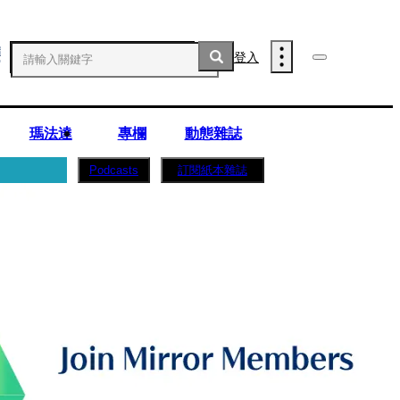
登入
瑪法達
專欄
動態雜誌
訂閱紙本雜誌
Podcasts