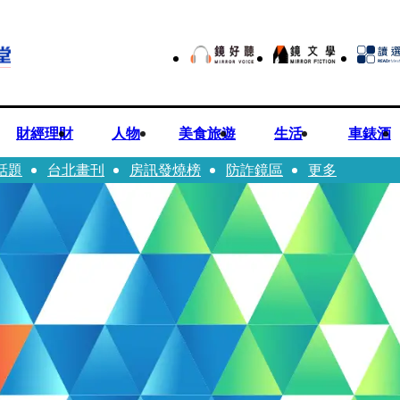
財經理財
人物
美食旅遊
生活
車錶酒
話題
台北畫刊
房訊發燒榜
防詐鏡區
更多