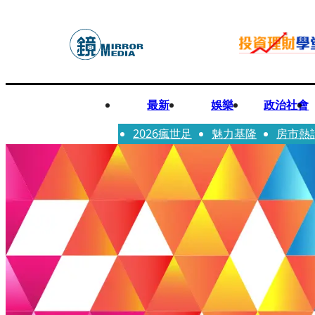
最新
娛樂
政治社會
2026瘋世足
魅力基隆
房市熱