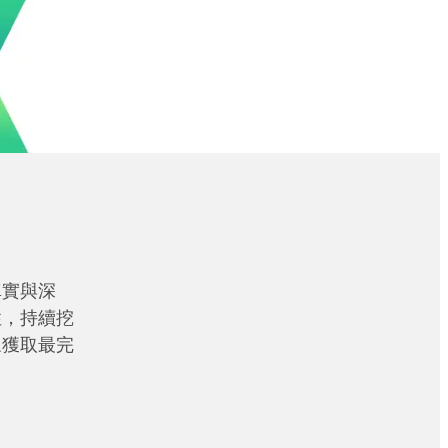
真實與深
性，持續挖
眾獲取最完