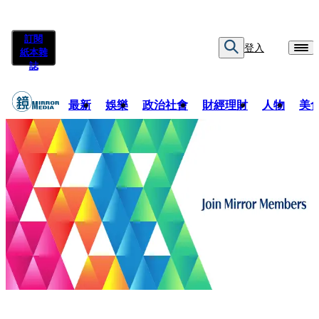
訂閱
登入
紙本雜
誌
最新
娛樂
政治社會
財經理財
人物
美