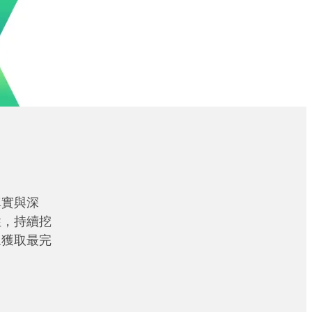
真實與深
性，持續挖
眾獲取最完