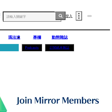
登入
瑪法達
專欄
動態雜誌
訂閱紙本雜誌
Podcasts