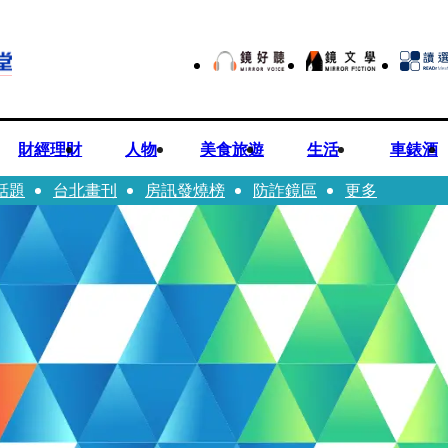
財經理財
人物
美食旅遊
生活
車錶酒
話題
台北畫刊
房訊發燒榜
防詐鏡區
更多