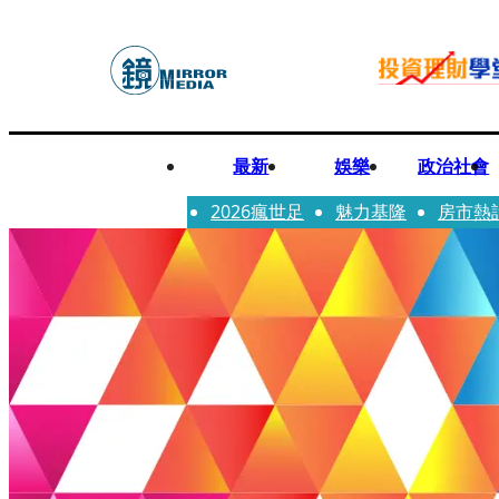
最新
娛樂
政治社會
2026瘋世足
魅力基隆
房市熱