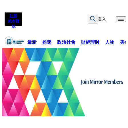
訂閱
登入
紙本雜
誌
最新
娛樂
政治社會
財經理財
人物
美