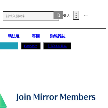
登入
瑪法達
專欄
動態雜誌
訂閱紙本雜誌
Podcasts