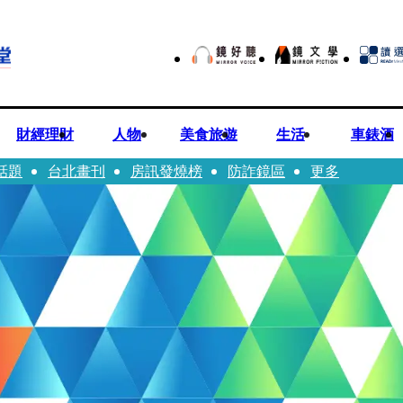
財經理財
人物
美食旅遊
生活
車錶酒
話題
台北畫刊
房訊發燒榜
防詐鏡區
更多