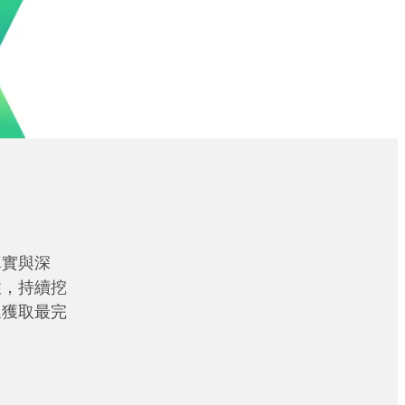
真實與深
性，持續挖
眾獲取最完