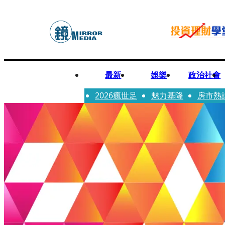
最新
娛樂
政治社會
2026瘋世足
魅力基隆
房市熱