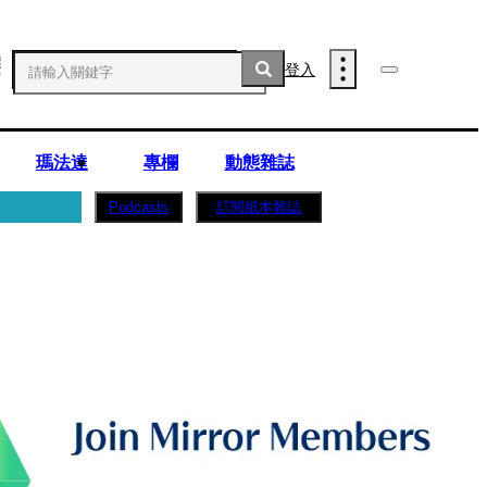
登入
瑪法達
專欄
動態雜誌
訂閱紙本雜誌
Podcasts