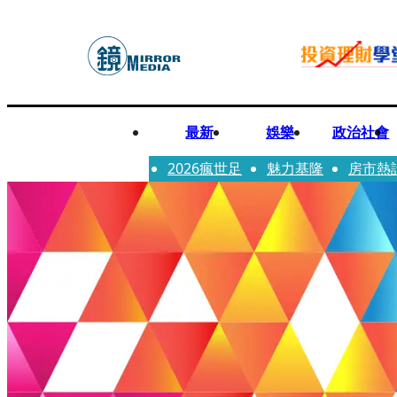
最新
娛樂
政治社會
2026瘋世足
魅力基隆
房市熱