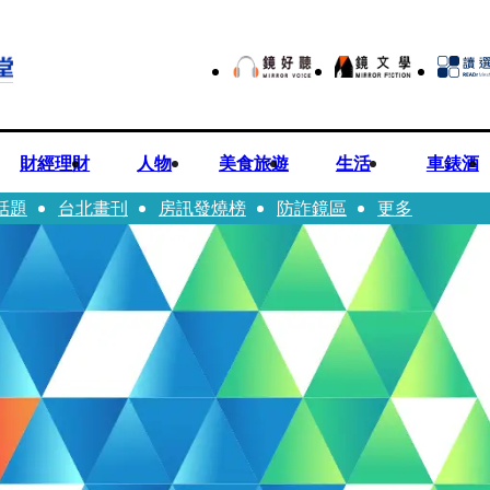
財經理財
人物
美食旅遊
生活
車錶酒
話題
台北畫刊
房訊發燒榜
防詐鏡區
更多