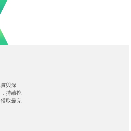
真實與深
性，持續挖
眾獲取最完